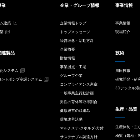
事業
企業・グループ情報
事業情報
ム建築
企業情報トップ
事業情報
築
トップメッセージ
現場紹介
経営理念・活動方針
企業概要
関連製品
技術
財務情報
事業拠点・工場
化システム
川田技報
グループ企業
ヒ-トポンプ空調システム
研究開発・研
コンプライアンス憲章
3Dデジタル溶
一般事業主行動計画
男性の育休等取得割合
生産・品質
健康経営の取組み
環境改善活動
生産体制・主
マルチステ-クホルダ-方針
橋梁（鋼桁）
サステナブル調達方針