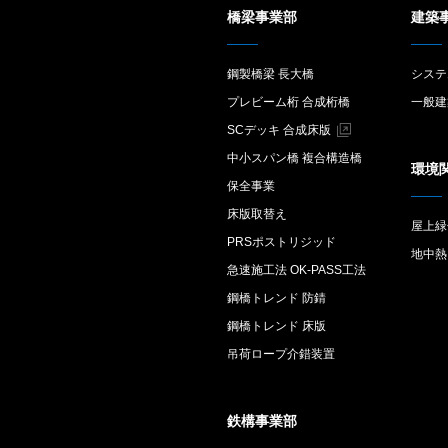
橋梁事業部
建築
鋼製橋梁 長大橋
システ
プレビーム桁 合成桁橋
一般建
SCデッキ 合成床版
中小スパン橋 複合構造橋
環境
保全事業
床版取替え
屋上緑
PRSポストリジッド
地中熱
急速施工法 OK-PASS工法
鋼橋トレンド 防錆
鋼橋トレンド 床版
吊荷ロープ介錯装置
鉄構事業部