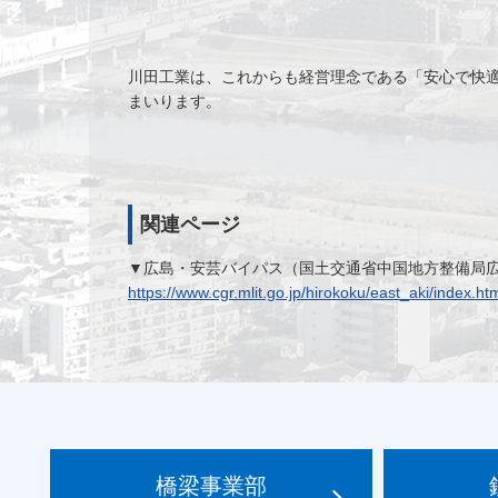
川田工業は、これからも経営理念である「安心で快
まいります。
関連ページ
▼広島・安芸バイパス（国土交通省中国地方整備局
https://www.cgr.mlit.go.jp/hirokoku/east_aki/index.ht
橋梁事業部